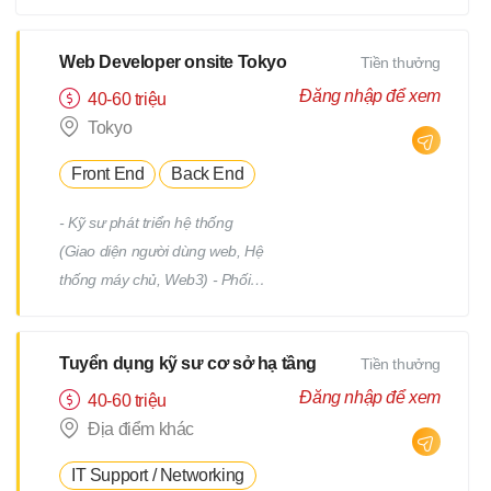
tiết Quản lý tiến độ dự án Phối
hợp và làm việc với team phát
triển Quản lý: Chất lượng
Web Developer onsite Tokyo
Tiền thưởng
(Quality) Tiến độ (Progress)
Đăng nhập để xem
40-60 triệu
Thời hạn (Deadline)
Tokyo
Front End
Back End
- Kỹ sư phát triển hệ thống
(Giao diện người dùng web, Hệ
thống máy chủ, Web3) - Phối
hợp với team, nhận yêu cầu từ
PM - Địa điểm làm việc : trụ sở
Tuyển dụng kỹ sư cơ sở hạ tầng
Tiền thưởng
chính hoặc từng địa điểm dự án
(trong phạm vi 23 quận của
Đăng nhập để xem
40-60 triệu
Tokyo) *Việc chuyển giao dự án
Địa điểm khác
sẽ không bao gồm việc di dời.
IT Support / Networking