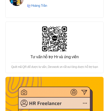
tuyển → Offer → Thủ tục
Hoàng Trần
onboard
Tư vấn hỗ trợ Hr và ứng viên
Quét mã QR để được tư vấn, Devwork.vn rất vui lòng được hỗ trợ bạn