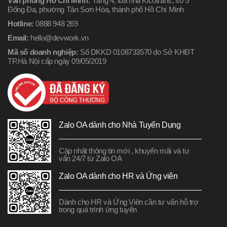
Văn phòng Hồ Chí Minh:
Tầng 4, tòa nhà Kicotrans, số 5
Đống Đa, phường Tân Sơn Hòa, thành phố Hồ Chí Minh
Hotline:
0888 948 269
Email:
hello@devwork.vn
Mã số doanh nghiệp:
Số DKKD 0108733570 do Sở KHĐT
TP.Hà Nội cấp ngày 09/05/2019
Zalo OA dành cho Nhà Tuyển Dụng
Cập nhật thông tin mới , khuyến mãi và tư
vấn 24/7 từ Zalo OA
Zalo OA dành cho HR và Ứng viên
Dành cho HR và Ứng Viên cần tư vấn hỗ trợ
trong quá trình ứng tuyển