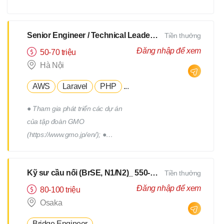
xây dựng, triển khai, thực hiện
các chương trình truyên thông,
xây dựng thương hiệu tuyển
Senior Engineer / Technical Leader - N2 Tiếng Nhật - Lương upto $3000
Tiền thưởng
dụng. - Tham gia vào việc phát
Đăng nhập để xem
50-70 triệu
triển, quản lý đội ngũ Hr
Hà Nội
Freelance của Devwork
AWS
Laravel
PHP
...
● Tham gia phát triển các dự án
của tập đoàn GMO
(https://www.gmo.jp/en/); ●
Tham gia phát triển các dự án
của tập đoàn GMO; ● Làm việc
Kỹ sư cầu nối (BrSE, N1/N2)_ 550-750Man
Tiền thưởng
cùng với đội phát triển thuộc
phòng R&D của tập đoàn; ●
Đăng nhập để xem
80-100 triệu
Phối hợp với các thành viên
Osaka
trong team để thiết kế, triển
Bridge Engineer