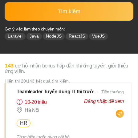
Tìm kiếm
Gợi ý việc làm theo chuyên môn:
Laravel
Java
NodeJS
ReactJS
VueJS
143
cơ hội nhận bonus hấp dẫn khi ứng tuyển, giới thiệu
ứng viên.
Hiển thị 20/143 kết quả tìm kiếm.
Teamleader Tuyển dụng IT thị trường Nhật
Tiền thưởng
Đăng nhập để xem
10-20 triệu
Hà Nội
HR
Thực hiện tuyển dụng nội bộ