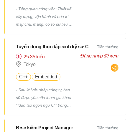
- Tổng quan công việc: Thiết kế,
xây dựng, vận hành và bảo trì
máy chủ, mạng, cơ sở dữ liệu /
Công việc hỗ trợ IT, v.v. - Chi tiết
công việc: Có nhiều công việc ở
Tuyển dụng thực tập sinh kỹ sư CNTT
Tiền thưởng
cả các giai đoạn trên và dưới
của quy trình. Chúng tôi sẽ giao
Đăng nhập để xem
25-35 triệu
cho bạn các công việc phù hợp
Tokyo
với kinh nghiệm và năng lực của
C++
Embedded
bạn. - Ví dụ về công việc: Thiết
kế và xây dựng máy chủ
- Sau khi gia nhập công ty, bạn
Windows/Linux Tái cấu trúc hạ
sẽ được yêu cầu tham gia khóa
tầng liên quan đến việc thay thế
""đào tạo ngôn ngữ C"" trong
hệ điều hành hoặc phần mềm
một tháng. - Sau khi kiểm tra
Thiết kế và xây dựng mạng Vận
tiềm năng của bạn, bạn sẽ được
hành, giám sát và bảo trì các
Brse kiêm Project Manager
Tiền thưởng
yêu cầu tham gia thêm một
thiết bị hạ tầng và máy chủ