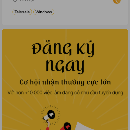
– in online, hành lý, hỗ trợ thay đổi
vé, hoàn vé,… - Quản lý danh mục
Telesale
Windows
khách hàng được phân công. Xử lý
thắc mắc, khiếu nại của khách
hàng.