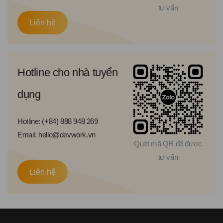
tư vấn
Liên hệ
Hotline cho nhà tuyển
dụng
Hotline: (+84) 888 948 269
Email: hello@devwork.vn
Quét mã QR để được
tư vấn
Liên hệ