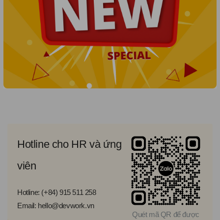
Hotline cho HR và ứng
viên
Hotline: (+84) 915 511 258
Email: hello@devwork.vn
Quét mã QR để được