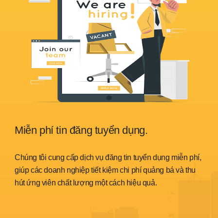
Miễn phí tin đăng tuyển dụng.
Sẵ
nh
Chúng tôi cung cấp dịch vụ đăng tin tuyển dụng miễn phí,
Chún
trình
giúp các doanh nghiệp tiết kiệm chi phí quảng bá và thu
đáp 
hút ứng viên chất lượng một cách hiệu quả.
thời