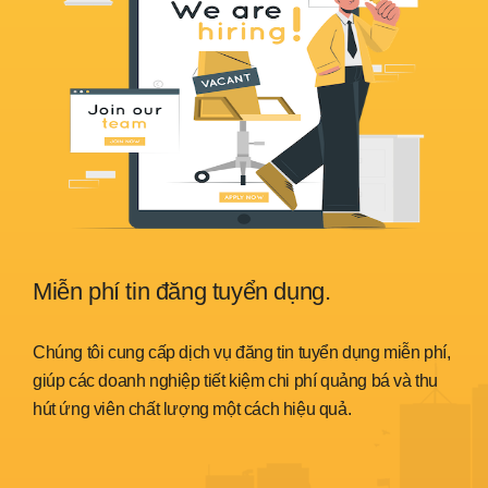
Miễn phí tin đăng tuyển dụng.
Sẵ
nh
Chúng tôi cung cấp dịch vụ đăng tin tuyển dụng miễn phí,
Chún
trình
giúp các doanh nghiệp tiết kiệm chi phí quảng bá và thu
đáp 
hút ứng viên chất lượng một cách hiệu quả.
thời