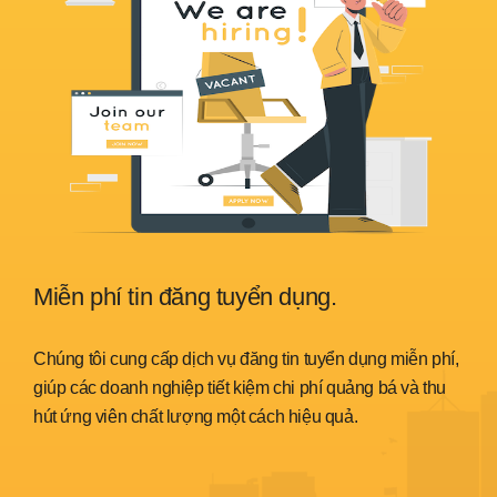
Miễn phí tin đăng tuyển dụng.
Sẵ
nh
Chúng tôi cung cấp dịch vụ đăng tin tuyển dụng miễn phí,
Chún
trình
giúp các doanh nghiệp tiết kiệm chi phí quảng bá và thu
đáp 
hút ứng viên chất lượng một cách hiệu quả.
thời