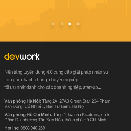
bảo
tuy
Nền tảng tuyển dụng 4.0 cung cấp giải pháp nhân sự
trọn gói, nhanh chóng, chuyên nghiệp,
tối ưu nhất dành cho các doanh nghiệp, start-up...
Văn phòng Hà Nội:
Tầng 2A, 27A3 Green Star, 234 Phạm
Văn Đồng, Cổ Nhuế 1, Bắc Từ Liêm, Hà Nội
Văn phòng Hồ Chí Minh:
Tầng 4, tòa nhà Kicotrans, số 5
Đống Đa, phường Tân Sơn Hòa, thành phố Hồ Chí Minh
Hotline:
0888 948 269