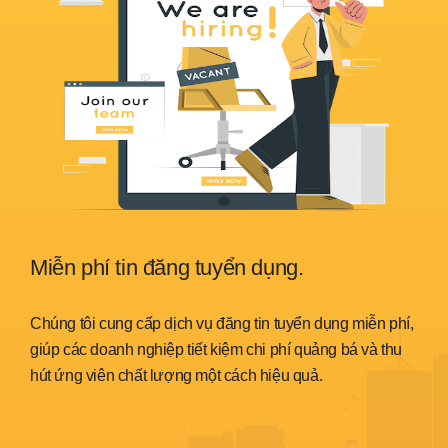
Miễn phí tin đăng tuyển dụng.
Sẵ
nh
Chúng tôi cung cấp dịch vụ đăng tin tuyển dụng miễn phí,
Chún
trình
giúp các doanh nghiệp tiết kiệm chi phí quảng bá và thu
đáp 
hút ứng viên chất lượng một cách hiệu quả.
thời