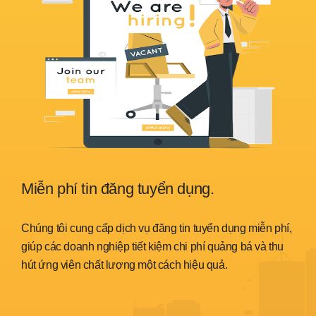
Miễn phí tin đăng tuyển dụng.
Sẵ
nh
Chúng tôi cung cấp dịch vụ đăng tin tuyển dụng miễn phí,
Chún
trình
giúp các doanh nghiệp tiết kiệm chi phí quảng bá và thu
đáp 
hút ứng viên chất lượng một cách hiệu quả.
thời