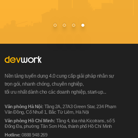
bảo 
tuyể
Nền tảng tuyển dụng 4.0 cung cấp giải pháp nhân sự
trọn gói, nhanh chóng, chuyên nghiệp,
tối ưu nhất dành cho các doanh nghiệp, start-up...
Văn phòng Hà Nội:
Tầng 2A, 27A3 Green Star, 234 Phạm
Văn Đồng, Cổ Nhuế 1, Bắc Từ Liêm, Hà Nội
Văn phòng Hồ Chí Minh:
Tầng 4, tòa nhà Kicotrans, số 5
Đống Đa, phường Tân Sơn Hòa, thành phố Hồ Chí Minh
Hotline:
0888 948 269