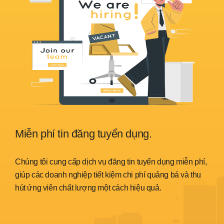
Miễn phí tin đăng tuyển dụng.
Sẵ
nh
Chúng tôi cung cấp dịch vụ đăng tin tuyển dụng miễn phí,
Chún
trình
giúp các doanh nghiệp tiết kiệm chi phí quảng bá và thu
đáp 
hút ứng viên chất lượng một cách hiệu quả.
thời