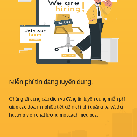
Miễn phí tin đăng tuyển dụng.
Sẵ
nh
Chúng tôi cung cấp dịch vụ đăng tin tuyển dụng miễn phí,
Chún
trình
giúp các doanh nghiệp tiết kiệm chi phí quảng bá và thu
đáp 
hút ứng viên chất lượng một cách hiệu quả.
thời