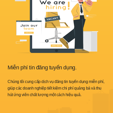
Miễn phí tin đăng tuyển dụng.
Sẵ
nh
Chúng tôi cung cấp dịch vụ đăng tin tuyển dụng miễn phí,
Chún
trình
giúp các doanh nghiệp tiết kiệm chi phí quảng bá và thu
đáp 
hút ứng viên chất lượng một cách hiệu quả.
thời