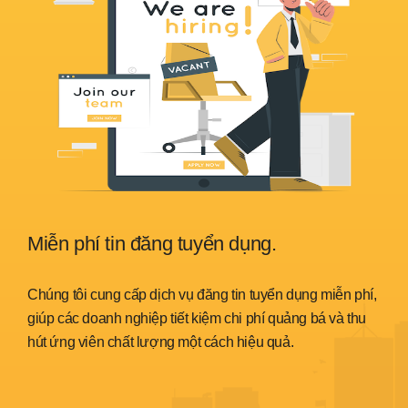
Miễn phí tin đăng tuyển dụng.
Sẵ
nh
Chúng tôi cung cấp dịch vụ đăng tin tuyển dụng miễn phí,
Chún
trình
giúp các doanh nghiệp tiết kiệm chi phí quảng bá và thu
đáp 
hút ứng viên chất lượng một cách hiệu quả.
thời