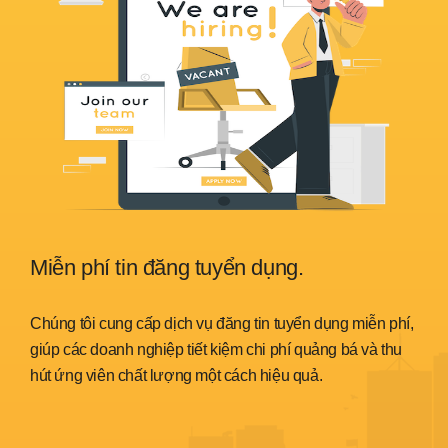
Miễn phí tin đăng tuyển dụng.
Sẵ
nh
Chúng tôi cung cấp dịch vụ đăng tin tuyển dụng miễn phí,
Chún
trình
giúp các doanh nghiệp tiết kiệm chi phí quảng bá và thu
đáp 
hút ứng viên chất lượng một cách hiệu quả.
thời