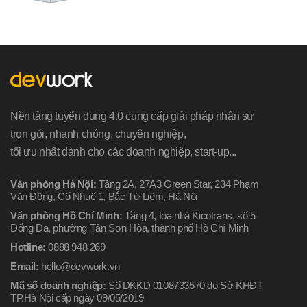
Nền tảng tuyển dụng 4.0 cung cấp giải pháp nhân sự
trọn gói, nhanh chóng, chuyên nghiệp,
tối ưu nhất dành cho các doanh nghiệp, start-up...
Văn phòng Hà Nội:
Tầng 2A, 27A3 Green Star, 234 Phạm
Văn Đồng, Cổ Nhuế 1, Bắc Từ Liêm, Hà Nội
Văn phòng Hồ Chí Minh:
Tầng 4, tòa nhà Kicotrans, số 5
Đống Đa, phường Tân Sơn Hòa, thành phố Hồ Chí Minh
Hotline:
0888 948 269
Email:
hello@devwork.vn
Mã số doanh nghiệp:
Số DKKD 0108733570 do Sở KHĐT
TP.Hà Nội cấp ngày 09/05/2019