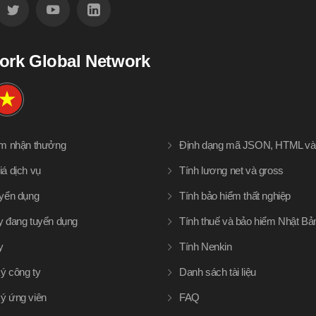
ork Global Network
àm nhận thưởng
Định dạng mã JSON, HTML v
iá dịch vụ
Tính lương net và gross
uyển dụng
Tính bảo hiểm thất nghiệp
y đang tuyển dụng
Tính thuế và bảo hiểm Nhật Bả
y
Tính Nenkin
ý công ty
Danh sách tài liệu
ý ứng viên
FAQ