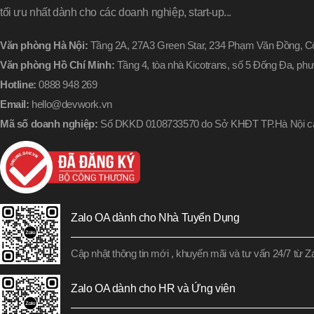
tối ưu nhất dành cho các doanh nghiệp, start-up...
Văn phòng Hà Nội:
Tầng 2A, 27A3 Green Star, 234 Phạm Văn Đồng, Cổ
Văn phòng Hồ Chí Minh:
Tầng 4, tòa nhà Kicotrans, số 5 Đống Đa, p
Hotline:
0888 948 269
Email:
hello@devwork.vn
Mã số doanh nghiệp:
Số DKKD 0108733570 do Sở KHĐT TP.Hà Nội cấ
Zalo OA dành cho Nhà Tuyển Dụng
Cập nhật thông tin mới , khuyến mãi và tư vấn 24/7 từ 
Zalo OA dành cho HR và Ứng viên