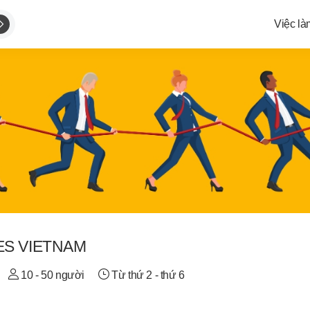
Việc là
ES VIETNAM
10 - 50 người
Từ thứ 2 - thứ 6