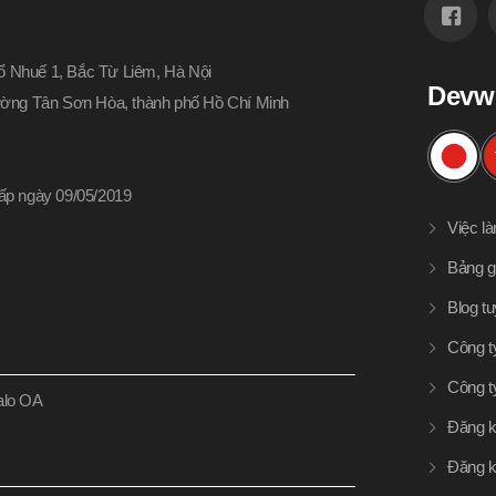
 Nhuế 1, Bắc Từ Liêm, Hà Nội
Devw
hường Tân Sơn Hòa, thành phố Hồ Chí Minh
p ngày 09/05/2019
Việc l
Bảng g
Blog t
Công t
Công t
Zalo OA
Đăng k
Đăng k