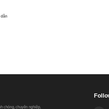
p dẫn
Follo
nh chóng, chuyên nghiệp,