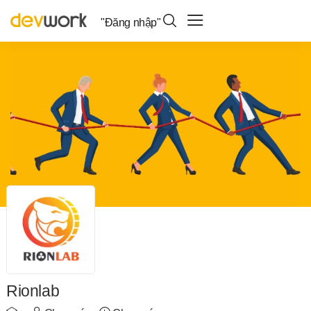
"Đăng nhập"
Rionlab