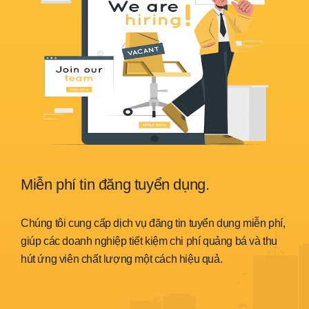
Miễn phí tin đăng tuyển dụng.
Sẵ
nh
Chúng tôi cung cấp dịch vụ đăng tin tuyển dụng miễn phí,
Chún
trình
giúp các doanh nghiệp tiết kiệm chi phí quảng bá và thu
đáp 
hút ứng viên chất lượng một cách hiệu quả.
thời