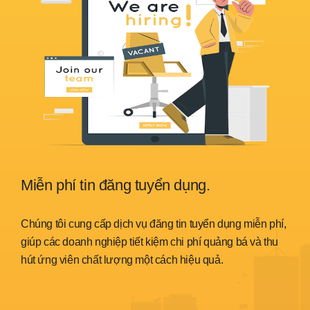
Miễn phí tin đăng tuyển dụng.
Sẵ
nh
Chúng tôi cung cấp dịch vụ đăng tin tuyển dụng miễn phí,
Chún
trình
giúp các doanh nghiệp tiết kiệm chi phí quảng bá và thu
đáp 
hút ứng viên chất lượng một cách hiệu quả.
thời