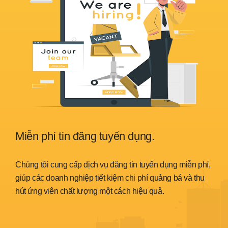
Miễn phí tin đăng tuyển dụng.
Sẵ
nh
Chúng tôi cung cấp dịch vụ đăng tin tuyển dụng miễn phí,
Chún
trình
giúp các doanh nghiệp tiết kiệm chi phí quảng bá và thu
đáp 
hút ứng viên chất lượng một cách hiệu quả.
thời