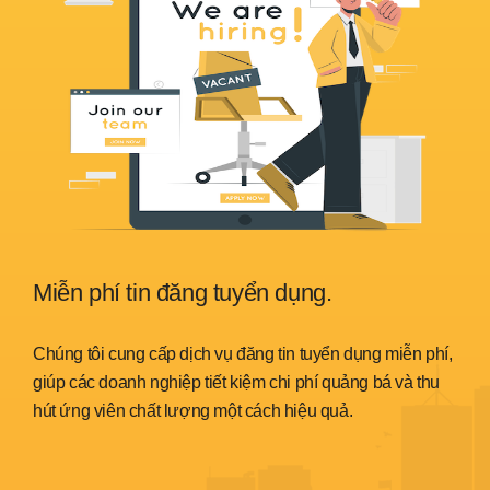
Miễn phí tin đăng tuyển dụng.
Sẵ
nh
Chúng tôi cung cấp dịch vụ đăng tin tuyển dụng miễn phí,
Chún
trình
giúp các doanh nghiệp tiết kiệm chi phí quảng bá và thu
đáp 
hút ứng viên chất lượng một cách hiệu quả.
thời