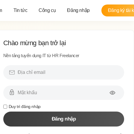
m
Tin tức
Công cụ
Đăng nhập
Đăng ký tài 
Chào mừng bạn trở lại
Nền tảng tuyển dụng IT từ HR Freelancer
Duy trì đăng nhập
Đăng nhập