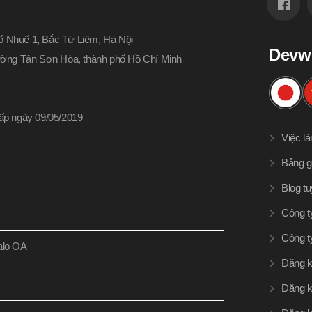
 Nhuế 1, Bắc Từ Liêm, Hà Nội
Devw
hường Tân Sơn Hòa, thành phố Hồ Chí Minh
p ngày 09/05/2019
Việc l
Bảng g
Blog t
Công t
Công t
Zalo OA
Đăng k
Đăng k