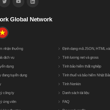
ork Global Network
àm nhận thưởng
Định dạng mã JSON, HTML v
iá dịch vụ
Tính lương net và gross
uyển dụng
Tính bảo hiểm thất nghiệp
y đang tuyển dụng
Tính thuế và bảo hiểm Nhật Bả
y
Tính Nenkin
ý công ty
Danh sách tài liệu
ý ứng viên
FAQ