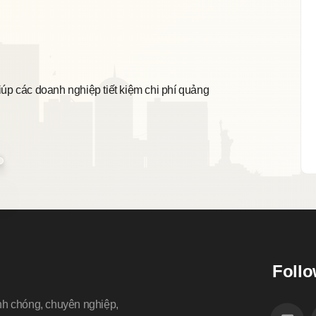
Sẵn
iúp các doanh nghiệp tiết kiệm chi phí quảng
Chúng
tiết 
Follo
nh chóng, chuyên nghiệp,