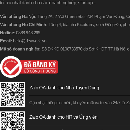
tối ưu nhất dành cho các doanh nghiệp, start-up...
Văn phòng Hà Nội:
Tầng 2A, 27A3 Green Star, 234 Phạm Văn Đồng, Cổ
Văn phòng Hồ Chí Minh:
Tầng 4, tòa nhà Kicotrans, số 5 Đống Đa, p
Hotline:
0888 948 269
Email:
hello@devwork.vn
Mã số doanh nghiệp:
Số DKKD 0108733570 do Sở KHĐT TP.Hà Nội cấ
Zalo OA dành cho Nhà Tuyển Dụng
Cập nhật thông tin mới , khuyến mãi và tư vấn 24/7 từ 
Zalo OA dành cho HR và Ứng viên