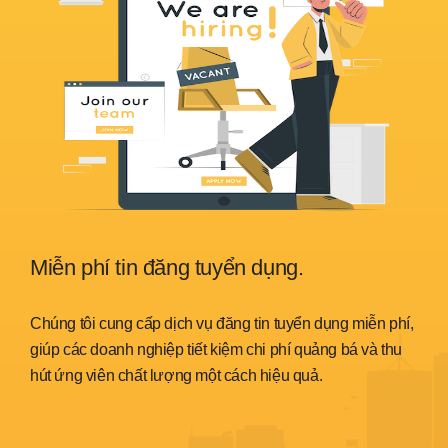
Miễn phí tin đăng tuyển dụng.
Sẵ
nh
Chúng tôi cung cấp dịch vụ đăng tin tuyển dụng miễn phí,
Chún
trình
giúp các doanh nghiệp tiết kiệm chi phí quảng bá và thu
đáp 
hút ứng viên chất lượng một cách hiệu quả.
thời